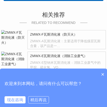
相关推荐
RELATED TO RECOMMEND
ZMWX-F瓦斯消化液（防灭火）
ZMWX-A瓦斯消化液：主要适用于降低煤层瓦斯
含量，该产品是一…
ZMWX-E瓦斯消化液（消除工业废气）
ZMWX-E型纳米瓦斯消化液：消除工业废气中的
甲烷、硫化氢、VO…
×
ZMWX-D瓦斯消化液（提高石油抽采率）
欢迎来到本网站，请问有什么可以帮您？
ZMWX-D 纳米瓦斯（石油）消化液主要用于石油
抽采率的提高，增…
现在咨询
稍后再说